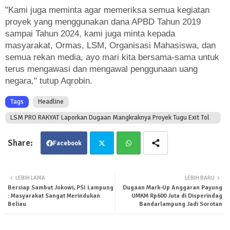
"Kami juga meminta agar memeriksa semua kegiatan
proyek yang menggunakan dana APBD Tahun 2019
sampai Tahun 2024, kami juga minta kepada
masyarakat, Ormas, LSM, Organisasi Mahasiswa, dan
semua rekan media, ayo mari kita bersama-sama untuk
terus mengawasi dan mengawal penggunaan uang
negara," tutup Aqrobin.
Tags
Headline
LSM PRO RAKYAT Laporkan Dugaan Mangkraknya Proyek Tugu Exit Tol
Kota Baru ITERA Ke Jaksa Agung RI
Facebook
Twit
Wha
LEBIH LAMA
LEBIH BARU
Bersiap Sambut Jokowi, PSI Lampung
Dugaan Mark-Up Anggaran Payung
ter
tsa
: Masyarakat Sangat Merindukan
UMKM Rp600 Juta di Disperindag
Beliau
Bandarlampung Jadi Sorotan
pp