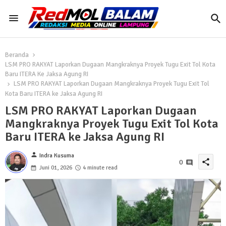
Beranda
LSM PRO RAKYAT Laporkan Dugaan Mangkraknya Proyek Tugu Exit Tol Kota
Baru ITERA Ke Jaksa Agung RI
LSM PRO RAKYAT Laporkan Dugaan Mangkraknya Proyek Tugu Exit Tol
Kota Baru ITERA ke Jaksa Agung RI
LSM PRO RAKYAT Laporkan Dugaan
Mangkraknya Proyek Tugu Exit Tol Kota
Baru ITERA ke Jaksa Agung RI
person
Indra Kusuma
share
0
Juni 01, 2026
4 minute read