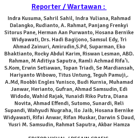
Reporter / Wartawan :
Indra Kusuma, Sahril Sahil, Indra Yuliana, Rahmad
Dalangko, Rudianto, A. Rahmat, Panjang Frenkyi
Sitorus Pane, Herman Aan Purwanto, Hosana Bernike
Widyawati, Drs. Hadi Bagijono, Samsul Edy, Tri
Ahmad Zainuri, Amirudin,S.Pd, Suparman, Eko
Bhaktianto,
Rocky Abdul Karim, Riswan Lesman, ABD.
Rahman, M Aditiya Saputra, Ramli Achmad Rifa'i.
S.Kom, Erwin Setiawan, Topan Triadi, Se Mardiansah,
Hariyanto Wibowo, Titus Untung, Teguh Pamuji,.
A.Md, Roobbi Engles Yunisco, Budi Kurnia, Muhamad
Janwar, Herianto, Gufran, Ahmad Samsudin, Edi
Widodo, Wahid Rajak, Yunaidi Riko Putra, Diana
Novita, Ahmad Effendi, Sutomo, Sunardi, Reli
Supandi, Wahyudi Nugraha, Ilo Jaib, Hosana Bernike
Widyawati, Rifai Anwar, Rifan Muskar, Darwin S Daud,
Yusri M. Samsudin, Rahmat Saputra, Akbar Hamza