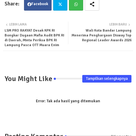
Facebook
Twit
Wha
LEBIH LAMA
LEBIH BARU
LSM PRO RAKYAT Desak KPK RI
Wali Kota Bandar Lampung
ter
tsa
Bongkar Dugaan Mafia Audit BPK RI
Menerima Penghargaan Disway Top
di Daerah, Minta Periksa BPK RI
Regional Leader Awards 2026
pp
Lampung Pasca OTT Muara Enim
You Might Like
Tampilkan selengkapnya
Error:
Tak ada hasil yang ditemukan