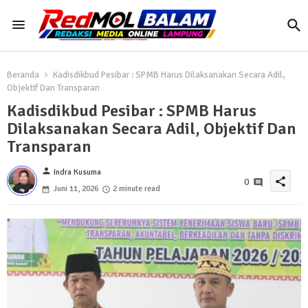
Beranda
Kadisdikbud Pesibar : SPMB Harus Dilaksanakan Secara Adil,
Objektif Dan Transparan
Kadisdikbud Pesibar : SPMB Harus
Dilaksanakan Secara Adil, Objektif Dan
Transparan
person
Indra Kusuma
share
0
Juni 11, 2026
2 minute read