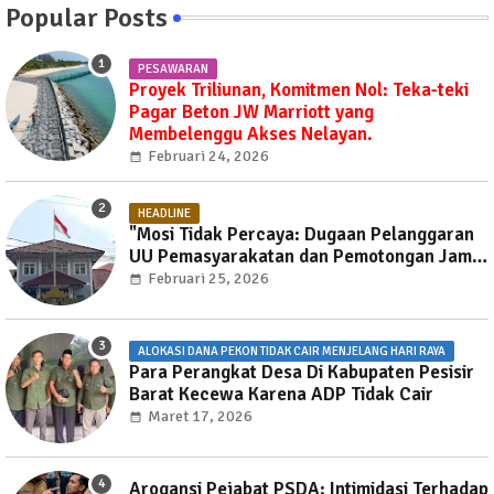
Popular Posts
PESAWARAN
Proyek Triliunan, Komitmen Nol: Teka-teki
Pagar Beton JW Marriott yang
Membelenggu Akses Nelayan.
Februari 24, 2026
HEADLINE
"Mosi Tidak Percaya: Dugaan Pelanggaran
UU Pemasyarakatan dan Pemotongan Jam
Layanan Publik di Rutan Way Huwi."
Februari 25, 2026
ALOKASI DANA PEKON TIDAK CAIR MENJELANG HARI RAYA
Para Perangkat Desa Di Kabupaten Pesisir
Barat Kecewa Karena ADP Tidak Cair
Maret 17, 2026
Arogansi Pejabat PSDA: Intimidasi Terhadap