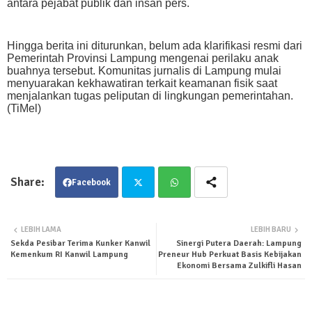
antara pejabat publik dan insan pers.
Hingga berita ini diturunkan, belum ada klarifikasi resmi dari
Pemerintah Provinsi Lampung mengenai perilaku anak
buahnya tersebut. Komunitas jurnalis di Lampung mulai
menyuarakan kekhawatiran terkait keamanan fisik saat
menjalankan tugas peliputan di lingkungan pemerintahan.
(TiMel)
Facebook
Twit
Wha
LEBIH LAMA
LEBIH BARU
Sekda Pesibar Terima Kunker Kanwil
Sinergi Putera Daerah: Lampung
ter
tsa
Kemenkum RI Kanwil Lampung
Preneur Hub Perkuat Basis Kebijakan
Ekonomi Bersama Zulkifli Hasan
pp