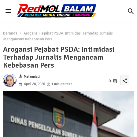
Beranda
Arogansi Pejabat PSDA: Intimidasi Terhadap Jurnalis
Mengancam Kebebasan Pers
Arogansi Pejabat PSDA: Intimidasi
Terhadap Jurnalis Mengancam
Kebebasan Pers
person
Melanniati
share
0
April 28, 2026
1 minute read