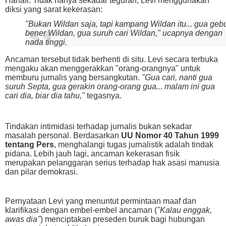
Hanafi. Tidak hanya sekadar teguran, Levi menggunakan
diksi yang sarat kekerasan:
"Bukan Wildan saja, tapi kampang Wildan itu... gua geb
bener Wildan, gua suruh cari Wildan,"
ucapnya dengan
nada tinggi.
Ancaman tersebut tidak berhenti di situ. Levi secara terbuka
mengaku akan menggerakkan "orang-orangnya" untuk
memburu jurnalis yang bersangkutan.
"Gua cari, nanti gua
suruh Septa, gua gerakin orang-orang gua... malam ini gua
cari dia, biar dia tahu,"
tegasnya.
Tindakan intimidasi terhadap jurnalis bukan sekadar
masalah personal. Berdasarkan
UU Nomor 40 Tahun 1999
tentang Pers
, menghalangi tugas jurnalistik adalah tindak
pidana. Lebih jauh lagi, ancaman kekerasan fisik
merupakan pelanggaran serius terhadap hak asasi manusia
dan pilar demokrasi.
Pernyataan Levi yang menuntut permintaan maaf dan
klarifikasi dengan embel-embel ancaman (
"Kalau enggak,
awas dia"
) menciptakan preseden buruk bagi hubungan