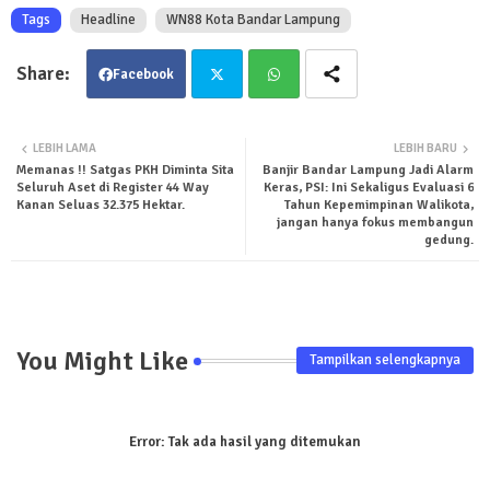
Tags
Headline
WN88 Kota Bandar Lampung
Facebook
Twit
Wha
LEBIH LAMA
LEBIH BARU
Memanas !! Satgas PKH Diminta Sita
Banjir Bandar Lampung Jadi Alarm
ter
tsa
Seluruh Aset di Register 44 Way
Keras, PSI: Ini Sekaligus Evaluasi 6
Kanan Seluas 32.375 Hektar.
Tahun Kepemimpinan Walikota,
pp
jangan hanya fokus membangun
gedung.
You Might Like
Tampilkan selengkapnya
Error:
Tak ada hasil yang ditemukan