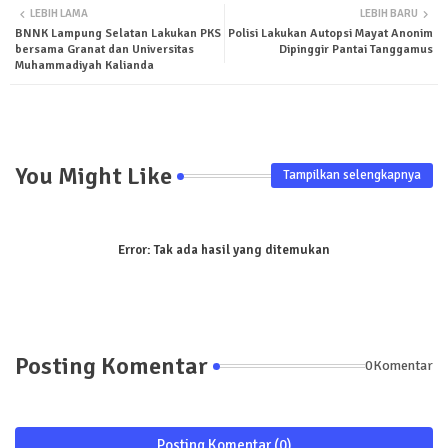
LEBIH LAMA
LEBIH BARU
BNNK Lampung Selatan Lakukan PKS
Polisi Lakukan Autopsi Mayat Anonim
ter
tsa
bersama Granat dan Universitas
Dipinggir Pantai Tanggamus
Muhammadiyah Kalianda
pp
You Might Like
Tampilkan selengkapnya
Error:
Tak ada hasil yang ditemukan
Posting Komentar
0Komentar
Posting Komentar (0)