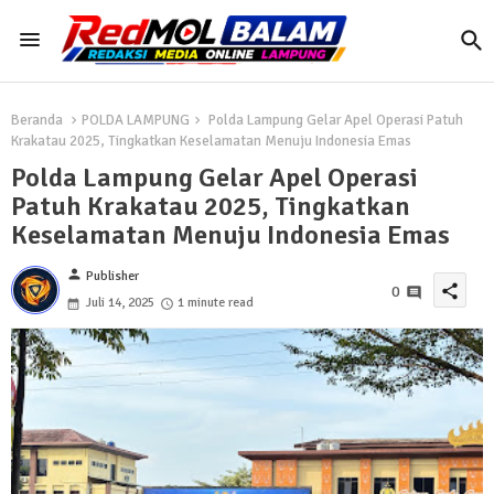
Beranda
POLDA LAMPUNG
Polda Lampung Gelar Apel Operasi Patuh
Krakatau 2025, Tingkatkan Keselamatan Menuju Indonesia Emas
Polda Lampung Gelar Apel Operasi
Patuh Krakatau 2025, Tingkatkan
Keselamatan Menuju Indonesia Emas
person
Publisher
share
0
Juli 14, 2025
1 minute read