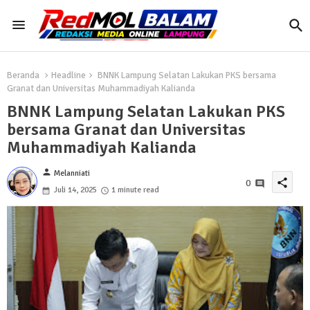
Beranda
Headline
BNNK Lampung Selatan Lakukan PKS bersama
Granat dan Universitas Muhammadiyah Kalianda
BNNK Lampung Selatan Lakukan PKS
bersama Granat dan Universitas
Muhammadiyah Kalianda
person
Melanniati
share
0
Juli 14, 2025
1 minute read