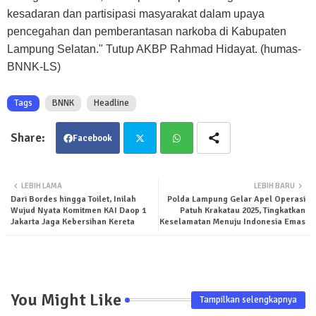
kesadaran dan partisipasi masyarakat dalam upaya
pencegahan dan pemberantasan narkoba di Kabupaten
Lampung Selatan." Tutup AKBP Rahmad Hidayat. (humas-
BNNK-LS)
Tags
BNNK
Headline
Facebook
Twit
Wha
LEBIH LAMA
LEBIH BARU
Dari Bordes hingga Toilet, Inilah
Polda Lampung Gelar Apel Operasi
ter
tsa
Wujud Nyata Komitmen KAI Daop 1
Patuh Krakatau 2025, Tingkatkan
Jakarta Jaga Kebersihan Kereta
Keselamatan Menuju Indonesia Emas
pp
You Might Like
Tampilkan selengkapnya