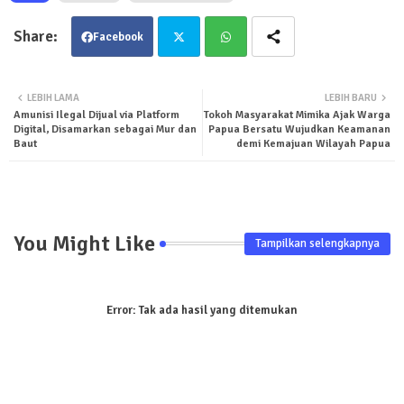
Facebook
Twit
Wha
LEBIH LAMA
LEBIH BARU
Amunisi Ilegal Dijual via Platform
Tokoh Masyarakat Mimika Ajak Warga
ter
tsa
Digital, Disamarkan sebagai Mur dan
Papua Bersatu Wujudkan Keamanan
Baut
demi Kemajuan Wilayah Papua
pp
You Might Like
Tampilkan selengkapnya
Error:
Tak ada hasil yang ditemukan