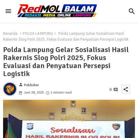
Beranda
POLDA LAMPUNG
Polda Lampung Gelar Sosialisasi Hasil
Rakernis Slog Polri 2025, Fokus Evaluasi dan Penyatuan Persepsi Logistik
Polda Lampung Gelar Sosialisasi Hasil
Rakernis Slog Polri 2025, Fokus
Evaluasi dan Penyatuan Persepsi
Logistik
person
Publisher
share
0
Juni 28, 2025
1 minute read