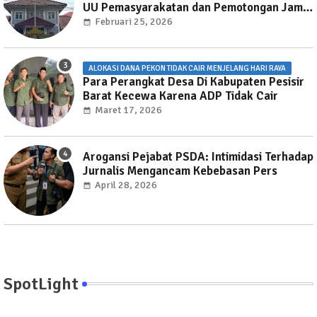
UU Pemasyarakatan dan Pemotongan Jam
Layanan Publik di Rutan Way Huwi."
Februari 25, 2026
ALOKASI DANA PEKON TIDAK CAIR MENJELANG HARI RAYA
Para Perangkat Desa Di Kabupaten Pesisir
Barat Kecewa Karena ADP Tidak Cair
Maret 17, 2026
Arogansi Pejabat PSDA: Intimidasi Terhadap
Jurnalis Mengancam Kebebasan Pers
April 28, 2026
SpotLight