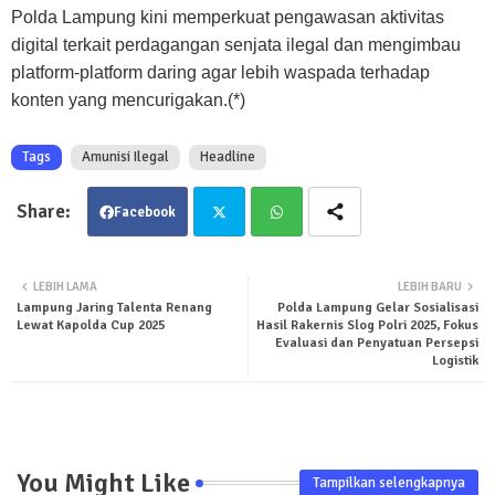
Polda Lampung kini memperkuat pengawasan aktivitas
digital terkait perdagangan senjata ilegal dan mengimbau
platform-platform daring agar lebih waspada terhadap
konten yang mencurigakan.(*)
Tags
Amunisi Ilegal
Headline
Facebook
Twit
Wha
LEBIH LAMA
LEBIH BARU
Lampung Jaring Talenta Renang
Polda Lampung Gelar Sosialisasi
ter
tsa
Lewat Kapolda Cup 2025
Hasil Rakernis Slog Polri 2025, Fokus
Evaluasi dan Penyatuan Persepsi
pp
Logistik
You Might Like
Tampilkan selengkapnya