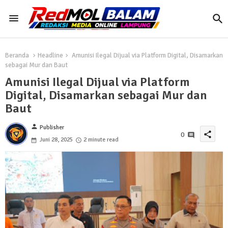
Beranda
Headline
Amunisi Ilegal Dijual via Platform Digital, Disamarkan
sebagai Mur dan Baut
Amunisi Ilegal Dijual via Platform
Digital, Disamarkan sebagai Mur dan
Baut
person
Publisher
share
0
Juni 28, 2025
2 minute read