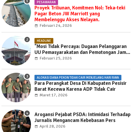
PESAWARAN
Proyek Triliunan, Komitmen Nol: Teka-teki
Pagar Beton JW Marriott yang
Membelenggu Akses Nelayan.
Februari 24, 2026
HEADLINE
"Mosi Tidak Percaya: Dugaan Pelanggaran
UU Pemasyarakatan dan Pemotongan Jam
Layanan Publik di Rutan Way Huwi."
Februari 25, 2026
ALOKASI DANA PEKON TIDAK CAIR MENJELANG HARI RAYA
Para Perangkat Desa Di Kabupaten Pesisir
Barat Kecewa Karena ADP Tidak Cair
Maret 17, 2026
Arogansi Pejabat PSDA: Intimidasi Terhadap
Jurnalis Mengancam Kebebasan Pers
April 28, 2026