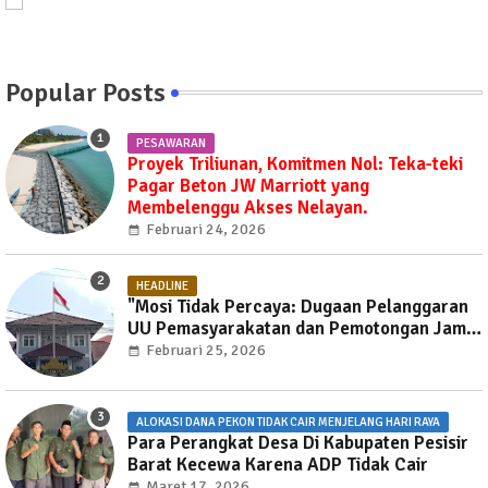
Popular Posts
PESAWARAN
Proyek Triliunan, Komitmen Nol: Teka-teki
Pagar Beton JW Marriott yang
Membelenggu Akses Nelayan.
Februari 24, 2026
HEADLINE
"Mosi Tidak Percaya: Dugaan Pelanggaran
UU Pemasyarakatan dan Pemotongan Jam
Layanan Publik di Rutan Way Huwi."
Februari 25, 2026
ALOKASI DANA PEKON TIDAK CAIR MENJELANG HARI RAYA
Para Perangkat Desa Di Kabupaten Pesisir
Barat Kecewa Karena ADP Tidak Cair
Maret 17, 2026