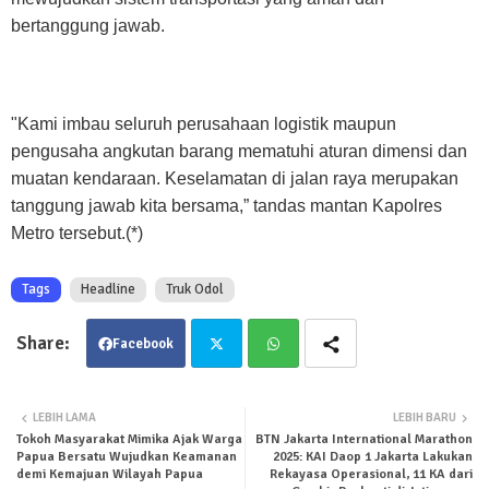
bertanggung jawab.
"Kami imbau seluruh perusahaan logistik maupun
pengusaha angkutan barang mematuhi aturan dimensi dan
muatan kendaraan. Keselamatan di jalan raya merupakan
tanggung jawab kita bersama,” tandas mantan Kapolres
Metro tersebut.(*)
Tags
Headline
Truk Odol
Facebook
Twit
Wha
LEBIH LAMA
LEBIH BARU
Tokoh Masyarakat Mimika Ajak Warga
BTN Jakarta International Marathon
ter
tsa
Papua Bersatu Wujudkan Keamanan
2025: KAI Daop 1 Jakarta Lakukan
demi Kemajuan Wilayah Papua
Rekayasa Operasional, 11 KA dari