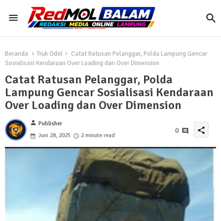
Beranda
Truk Odol
Catat Ratusan Pelanggar, Polda Lampung Gencar
Sosialisasi Kendaraan Over Loading dan Over Dimension
Catat Ratusan Pelanggar, Polda
Lampung Gencar Sosialisasi Kendaraan
Over Loading dan Over Dimension
person
Publisher
share
0
Juni 28, 2025
2 minute read