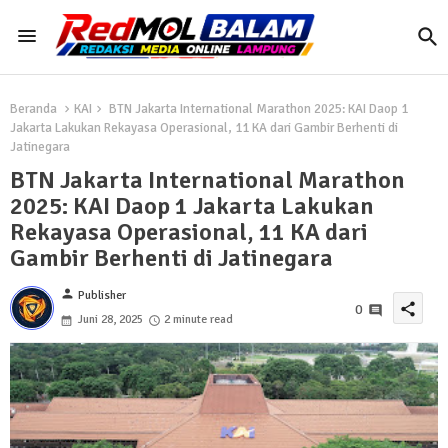
Beranda
KAI
BTN Jakarta International Marathon 2025: KAI Daop 1
Jakarta Lakukan Rekayasa Operasional, 11 KA dari Gambir Berhenti di
Jatinegara
BTN Jakarta International Marathon
2025: KAI Daop 1 Jakarta Lakukan
Rekayasa Operasional, 11 KA dari
Gambir Berhenti di Jatinegara
person
Publisher
share
0
Juni 28, 2025
2 minute read