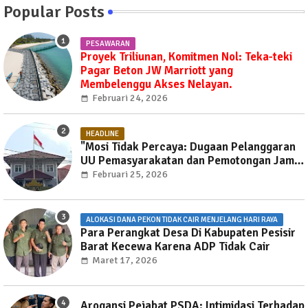
Popular Posts
PESAWARAN
Proyek Triliunan, Komitmen Nol: Teka-teki
Pagar Beton JW Marriott yang
Membelenggu Akses Nelayan.
Februari 24, 2026
HEADLINE
"Mosi Tidak Percaya: Dugaan Pelanggaran
UU Pemasyarakatan dan Pemotongan Jam
Layanan Publik di Rutan Way Huwi."
Februari 25, 2026
ALOKASI DANA PEKON TIDAK CAIR MENJELANG HARI RAYA
Para Perangkat Desa Di Kabupaten Pesisir
Barat Kecewa Karena ADP Tidak Cair
Maret 17, 2026
Arogansi Pejabat PSDA: Intimidasi Terhadap