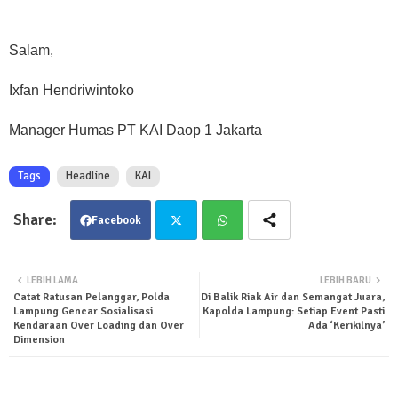
Salam,
Ixfan Hendriwintoko
Manager Humas PT KAI Daop 1 Jakarta
Tags
Headline
KAI
Facebook
Twit
Wha
LEBIH LAMA
LEBIH BARU
Catat Ratusan Pelanggar, Polda
Di Balik Riak Air dan Semangat Juara,
ter
tsa
Lampung Gencar Sosialisasi
Kapolda Lampung: Setiap Event Pasti
Kendaraan Over Loading dan Over
Ada ‘Kerikilnya’
pp
Dimension