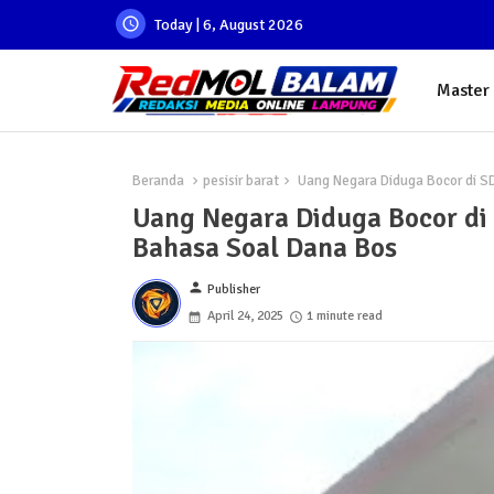
Today | 6, August 2026
Master
Beranda
pesisir barat
Uang Negara Diduga Bocor di S
Uang Negara Diduga Bocor di
Bahasa Soal Dana Bos
person
Publisher
April 24, 2025
1 minute read