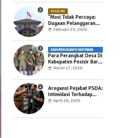
HEADLINE
"Mosi Tidak Percaya:
Dugaan Pelanggaran
UU Pemasyarakatan
Februari 25, 2026
dan Pemotongan Jam
Layanan Publik di Rutan
Way Huwi."
ALOKASI DANA PEKON TIDAK CAIR MENJELANG HARI RAYA
Para Perangkat Desa Di
Kabupaten Pesisir Barat
Kecewa Karena ADP
Maret 17, 2026
Tidak Cair
Arogansi Pejabat PSDA:
Intimidasi Terhadap
Jurnalis Mengancam
April 28, 2026
Kebebasan Pers