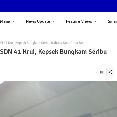
 Menu
News Update
Feature Views
Smar
DN 41 Krui, Kepsek Bungkam Seribu Bahasa Soal Dana Bos
 SDN 41 Krui, Kepsek Bungkam Seribu
share
0