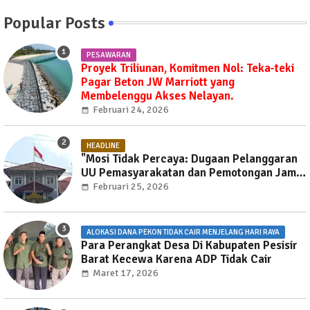
Popular Posts
PESAWARAN
Proyek Triliunan, Komitmen Nol: Teka-teki
Pagar Beton JW Marriott yang
Membelenggu Akses Nelayan.
Februari 24, 2026
HEADLINE
"Mosi Tidak Percaya: Dugaan Pelanggaran
UU Pemasyarakatan dan Pemotongan Jam
Layanan Publik di Rutan Way Huwi."
Februari 25, 2026
ALOKASI DANA PEKON TIDAK CAIR MENJELANG HARI RAYA
Para Perangkat Desa Di Kabupaten Pesisir
Barat Kecewa Karena ADP Tidak Cair
Maret 17, 2026