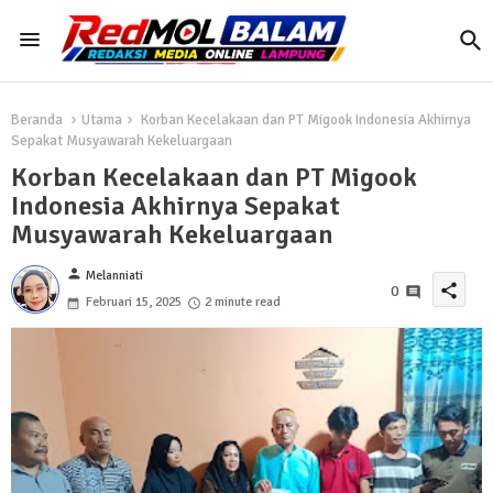
Beranda
Utama
Korban Kecelakaan dan PT Migook Indonesia Akhirnya
Sepakat Musyawarah Kekeluargaan
Korban Kecelakaan dan PT Migook
Indonesia Akhirnya Sepakat
Musyawarah Kekeluargaan
person
Melanniati
share
0
Februari 15, 2025
2 minute read