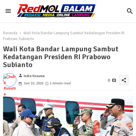
Beranda
Wali Kota Bandar Lampung Sambut Kedatangan Presiden RI
Prabowo Subianto
Wali Kota Bandar Lampung Sambut
Kedatangan Presiden RI Prabowo
Subianto
person
Indra Kusuma
share
0
Juni 10, 2026
1 minute read