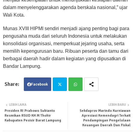
dalam menyelenggarakan agenda berskala nasional,” ujar
Wali Kota.
Munas XVIII HIPMI sendiri menjadi ajang penting bagi para
pengusaha muda dari seluruh Indonesia untuk melakukan
konsolidasi organisasi, memperkuat jejaring usaha, serta
memilih kepengurusan baru. Ribuan peserta dan tamu dari
berbagai daerah hadir dalam kegiatan yang dipusatkan di
Bandar Lampung.
Facebook
Twit
Wha
LEBIH LAMA
LEBIH BARU
Presiden RI Prabowo Subianto
Sekdaprov Marindo Kurniawan
ter
tsa
Resmikan RSUD KH M Thohir
Apresiasi Kemendagri Terkait
Kabupaten Pesisir Barat Lampung
Pendampingan Pengelolaan
pp
Keuangan Daerah Dan Fiskal