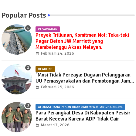
Popular Posts
PESAWARAN
Proyek Triliunan, Komitmen Nol: Teka-teki
Pagar Beton JW Marriott yang
Membelenggu Akses Nelayan.
Februari 24, 2026
HEADLINE
"Mosi Tidak Percaya: Dugaan Pelanggaran
UU Pemasyarakatan dan Pemotongan Jam
Layanan Publik di Rutan Way Huwi."
Februari 25, 2026
ALOKASI DANA PEKON TIDAK CAIR MENJELANG HARI RAYA
Para Perangkat Desa Di Kabupaten Pesisir
Barat Kecewa Karena ADP Tidak Cair
Maret 17, 2026