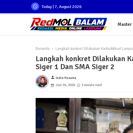
Today | 7, August 2026
Master
Beranda
Langkah konkret Dilakukan Kadisdikbud Lampu
Langkah konkret Dilakukan K
Siger 1 Dan SMA Siger 2
person
Indra Kusuma
Juni 04, 2026
3 minute read