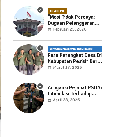
HEADLINE
"Mosi Tidak Percaya:
Dugaan Pelanggaran
UU Pemasyarakatan
Februari 25, 2026
dan Pemotongan Jam
Layanan Publik di Rutan
Way Huwi."
ALOKASI DANA PEKON TIDAK CAIR MENJELANG HARI RAYA
Para Perangkat Desa Di
Kabupaten Pesisir Barat
Kecewa Karena ADP
Maret 17, 2026
Tidak Cair
Arogansi Pejabat PSDA:
Intimidasi Terhadap
Jurnalis Mengancam
April 28, 2026
Kebebasan Pers