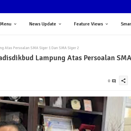
 Menu
News Update
Feature Views
Smar
ng Atas Persoalan SMA Siger 1 Dan SMA Siger 2
adisdikbud Lampung Atas Persoalan SM
share
0