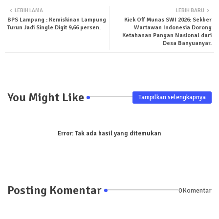
LEBIH LAMA
LEBIH BARU
BPS Lampung : Kemiskinan Lampung
Kick Off Munas SWI 2026: Sekber
ter
tsa
Turun Jadi Single Digit 9,66 persen.
Wartawan Indonesia Dorong
Ketahanan Pangan Nasional dari
pp
Desa Banyuanyar.
You Might Like
Tampilkan selengkapnya
Error:
Tak ada hasil yang ditemukan
Posting Komentar
0Komentar