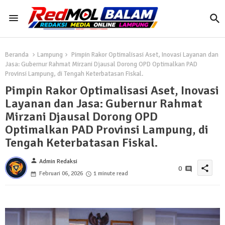
Beranda
Lampung
Pimpin Rakor Optimalisasi Aset, Inovasi Layanan dan
Jasa: Gubernur Rahmat Mirzani Djausal Dorong OPD Optimalkan PAD
Provinsi Lampung, di Tengah Keterbatasan Fiskal.
Pimpin Rakor Optimalisasi Aset, Inovasi
Layanan dan Jasa: Gubernur Rahmat
Mirzani Djausal Dorong OPD
Optimalkan PAD Provinsi Lampung, di
Tengah Keterbatasan Fiskal.
person
Admin Redaksi
share
0
Februari 06, 2026
1 minute read