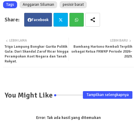
Tags
Anggaran Siluman
pesisir barat
Facebook
Twit
Wha
LEBIH LAMA
LEBIH BARU
Triga Lampung Bongkar Gurita Politik
Bambang Hartono Kembali Terpilih
ter
tsa
Gula: Dari Skandal Zarof Ricar hingga
sebagai Ketua FKWKP Periode 2026–
Perampokan Aset Negara dan Tanah
2029.
pp
Rakyat.
You Might Like
Tampilkan selengkapnya
Error:
Tak ada hasil yang ditemukan