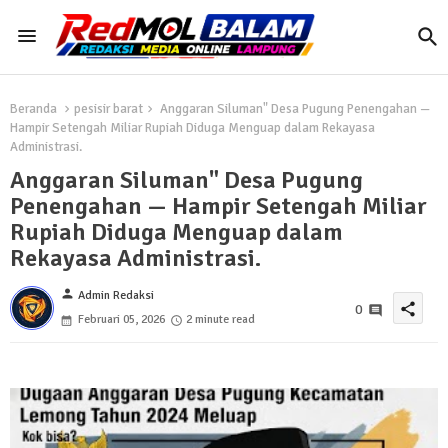
Beranda
pesisir barat
Anggaran Siluman" Desa Pugung Penengahan —
Hampir Setengah Miliar Rupiah Diduga Menguap dalam Rekayasa
Administrasi.
Anggaran Siluman" Desa Pugung
Penengahan — Hampir Setengah Miliar
Rupiah Diduga Menguap dalam
Rekayasa Administrasi.
person
Admin Redaksi
share
0
Februari 05, 2026
2 minute read