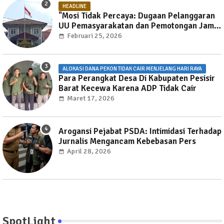
HEADLINE
"Mosi Tidak Percaya: Dugaan Pelanggaran
UU Pemasyarakatan dan Pemotongan Jam
Layanan Publik di Rutan Way Huwi."
Februari 25, 2026
ALOKASI DANA PEKON TIDAK CAIR MENJELANG HARI RAYA
Para Perangkat Desa Di Kabupaten Pesisir
Barat Kecewa Karena ADP Tidak Cair
Maret 17, 2026
Arogansi Pejabat PSDA: Intimidasi Terhadap
Jurnalis Mengancam Kebebasan Pers
April 28, 2026
SpotLight