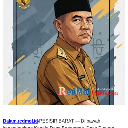
Balam.redmol.id
/PESISIR BARAT — Di bawah