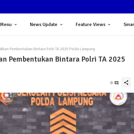
 Menu
News Update
Feature Views
Smar
ikan Pembentukan Bintara Polri TA 2025 Polda Lampung
n Pembentukan Bintara Polri TA 2025
share
0