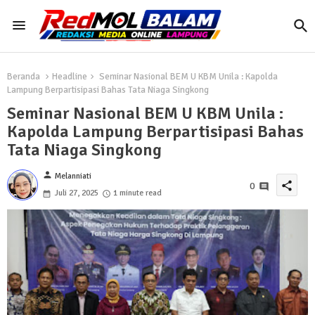
Beranda
Headline
Seminar Nasional BEM U KBM Unila : Kapolda
Lampung Berpartisipasi Bahas Tata Niaga Singkong
Seminar Nasional BEM U KBM Unila :
Kapolda Lampung Berpartisipasi Bahas
Tata Niaga Singkong
person
Melanniati
share
0
Juli 27, 2025
1 minute read