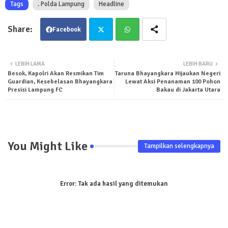
Tags
. Polda Lampung
Headline
Facebook
Twit
Wha
LEBIH LAMA
LEBIH BARU
Besok, Kapolri Akan Resmikan Tim
Taruna Bhayangkara Hijaukan Negeri
ter
tsa
Guardian, Kesebelasan Bhayangkara
Lewat Aksi Penanaman 100 Pohon
Presisi Lampung FC
Bakau di Jakarta Utara
pp
You Might Like
Tampilkan selengkapnya
Error:
Tak ada hasil yang ditemukan