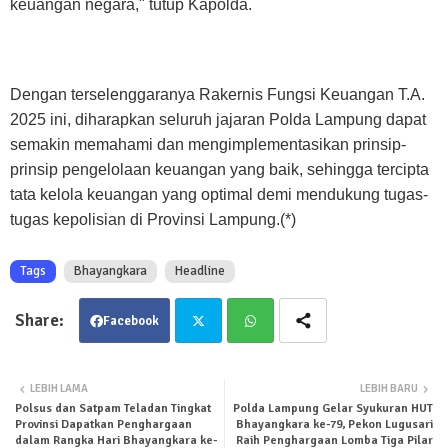
keuangan negara," tutup Kapolda.
Dengan terselenggaranya Rakernis Fungsi Keuangan T.A.
2025 ini, diharapkan seluruh jajaran Polda Lampung dapat
semakin memahami dan mengimplementasikan prinsip-
prinsip pengelolaan keuangan yang baik, sehingga tercipta
tata kelola keuangan yang optimal demi mendukung tugas-
tugas kepolisian di Provinsi Lampung.(*)
Tags
Bhayangkara
Headline
Facebook
Twit
Wha
LEBIH LAMA
LEBIH BARU
Polsus dan Satpam Teladan Tingkat
Polda Lampung Gelar Syukuran HUT
ter
tsa
Provinsi Dapatkan Penghargaan
Bhayangkara ke-79, Pekon Lugusari
dalam Rangka Hari Bhayangkara ke-
Raih Penghargaan Lomba Tiga Pilar