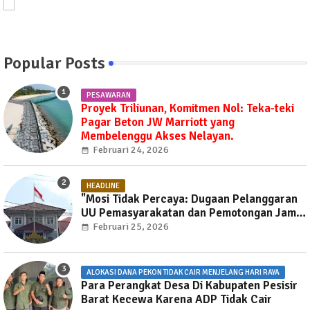
Popular Posts
PESAWARAN
Proyek Triliunan, Komitmen Nol: Teka-teki
Pagar Beton JW Marriott yang
Membelenggu Akses Nelayan.
Februari 24, 2026
HEADLINE
"Mosi Tidak Percaya: Dugaan Pelanggaran
UU Pemasyarakatan dan Pemotongan Jam
Layanan Publik di Rutan Way Huwi."
Februari 25, 2026
ALOKASI DANA PEKON TIDAK CAIR MENJELANG HARI RAYA
Para Perangkat Desa Di Kabupaten Pesisir
Barat Kecewa Karena ADP Tidak Cair