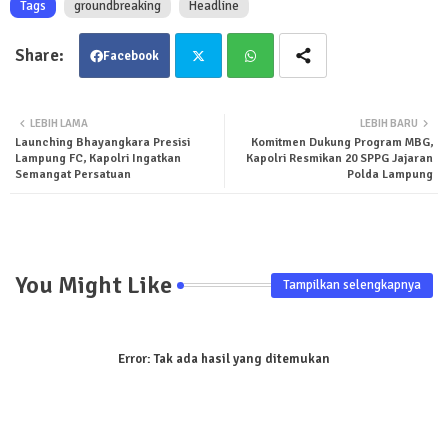
Tags
groundbreaking
Headline
Facebook
Twit
Wha
LEBIH LAMA
LEBIH BARU
Launching Bhayangkara Presisi
Komitmen Dukung Program MBG,
ter
tsa
Lampung FC, Kapolri Ingatkan
Kapolri Resmikan 20 SPPG Jajaran
Semangat Persatuan
Polda Lampung
pp
You Might Like
Tampilkan selengkapnya
Error:
Tak ada hasil yang ditemukan