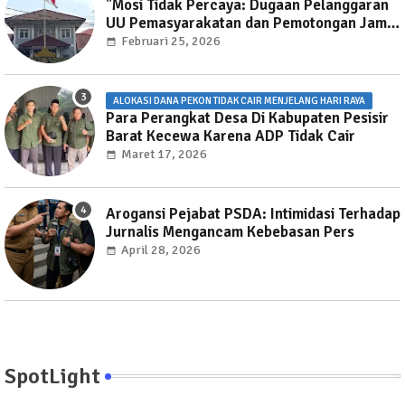
"Mosi Tidak Percaya: Dugaan Pelanggaran
UU Pemasyarakatan dan Pemotongan Jam
Layanan Publik di Rutan Way Huwi."
Februari 25, 2026
ALOKASI DANA PEKON TIDAK CAIR MENJELANG HARI RAYA
Para Perangkat Desa Di Kabupaten Pesisir
Barat Kecewa Karena ADP Tidak Cair
Maret 17, 2026
Arogansi Pejabat PSDA: Intimidasi Terhadap
Jurnalis Mengancam Kebebasan Pers
April 28, 2026
SpotLight