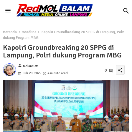
Beranda
Headline
Kapolri Groundbreaking 20 SPPG di Lampung, Polri
dukung Program MBG
Kapolri Groundbreaking 20 SPPG di
Lampung, Polri dukung Program MBG
person
Melanniati
share
0
Juli 28, 2025
4 minute read