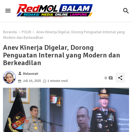
Beranda
POLRI
Anev Kinerja Digelar, Dorong Penguatan Internal yang
Modern dan Berkeadilan
Anev Kinerja Digelar, Dorong
Penguatan Internal yang Modern dan
Berkeadilan
person
Melanniati
share
0
Juli 16, 2025
1 minute read