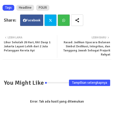
Tags
Headline
POLRI
Facebook
Twit
Wha
LEBIH LAMA
LEBIH BARU
Libur Sekolah 26 Hari, KAI Daop 1
Kasad: Jadikan Upacara Bulanan
ter
tsa
Jakarta Layani Lebih dari 2 Juta
Simbol Dedikasi, Integritas, dan
Pelanggan Kereta Api
Tanggung Jawab Sebagai Prajurit
pp
Rakyat
You Might Like
Tampilkan selengkapnya
Error:
Tak ada hasil yang ditemukan