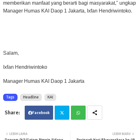
memberikan manfaat yang berarti bagi masyarakat," ungkap
Manager Humas KAI Daop 1 Jakarta, Ixfan Hendriwintoko.
Salam,
Ixfan Hendriwintoko
Manager Humas KAI Daop 1 Jakarta
Tags
Headline
KAI
Facebook
Twit
Wha
LEBIH LAMA
LEBIH BARU
Danrem 043/Gatam Pimpin Sidang
Peringati Hari Bhayangkara ke-79,