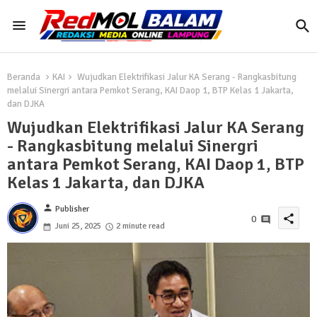
Beranda
KAI
Wujudkan Elektrifikasi Jalur KA Serang - Rangkasbitung
melalui Sinergri antara Pemkot Serang, KAI Daop 1, BTP Kelas 1 Jakarta,
dan DJKA
Wujudkan Elektrifikasi Jalur KA Serang
- Rangkasbitung melalui Sinergri
antara Pemkot Serang, KAI Daop 1, BTP
Kelas 1 Jakarta, dan DJKA
person
Publisher
share
0
Juni 25, 2025
2 minute read