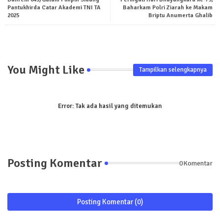
ter
tsa
Pantukhirda Catar Akademi TNI TA
Baharkam Polri Ziarah ke Makam
2025
Briptu Anumerta Ghalib
pp
You Might Like
Tampilkan selengkapnya
Error:
Tak ada hasil yang ditemukan
Posting Komentar
0Komentar
Posting Komentar (0)