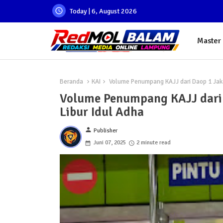
Today | 6, August 2026
Master
Beranda
KAI
Volume Penumpang KAJJ dari Daop 1 Jaka
Volume Penumpang KAJJ dari 
Libur Idul Adha
person
Publisher
Juni 07, 2025
2 minute read