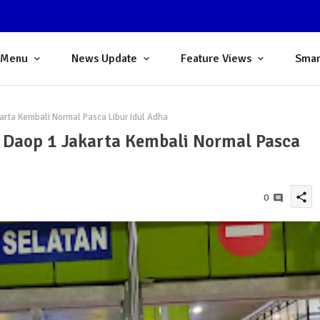
 Menu
News Update
Feature Views
Smar
rta Kembali Normal Pasca Libur Idul Adha
Daop 1 Jakarta Kembali Normal Pasca
share
0