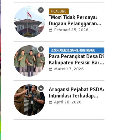
HEADLINE
"Mosi Tidak Percaya:
Dugaan Pelanggaran
UU Pemasyarakatan
Februari 25, 2026
dan Pemotongan Jam
Layanan Publik di Rutan
Way Huwi."
ALOKASI DANA PEKON TIDAK CAIR MENJELANG HARI RAYA
Para Perangkat Desa Di
Kabupaten Pesisir Barat
Kecewa Karena ADP
Maret 17, 2026
Tidak Cair
Arogansi Pejabat PSDA:
Intimidasi Terhadap
Jurnalis Mengancam
April 28, 2026
Kebebasan Pers