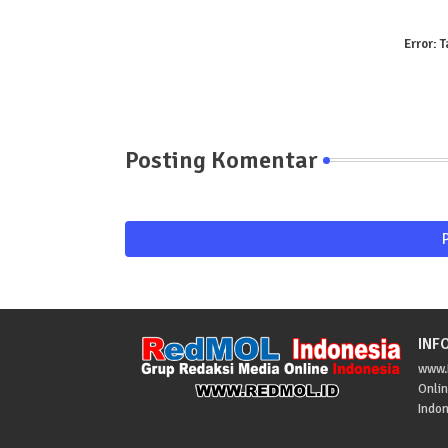
Error:
T
Posting Komentar
INF
www.R
Onlin
Indon