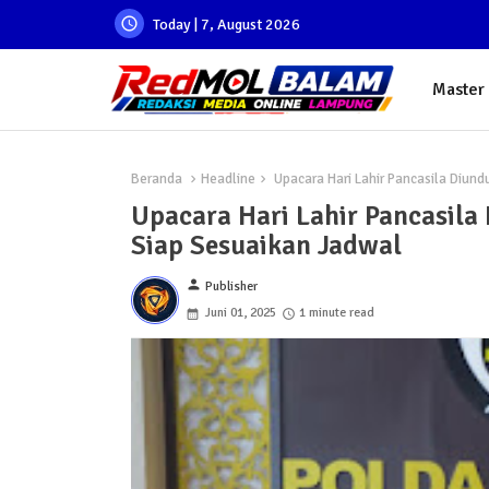
Today | 7, August 2026
Master
Beranda
Headline
Upacara Hari Lahir Pancasila Diund
Upacara Hari Lahir Pancasila
Siap Sesuaikan Jadwal
person
Publisher
Juni 01, 2025
1 minute read