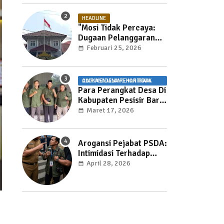
HEADLINE
"Mosi Tidak Percaya:
Dugaan Pelanggaran
UU Pemasyarakatan
Februari 25, 2026
dan Pemotongan Jam
Layanan Publik di Rutan
Way Huwi."
ALOKASI DANA PEKON TIDAK CAIR MENJELANG HARI RAYA
Para Perangkat Desa Di
Kabupaten Pesisir Barat
Kecewa Karena ADP
Maret 17, 2026
Tidak Cair
Arogansi Pejabat PSDA:
Intimidasi Terhadap
Jurnalis Mengancam
April 28, 2026
Kebebasan Pers