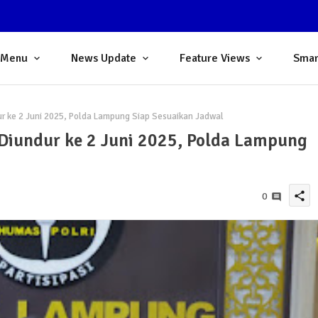
 Menu
News Update
Feature Views
Smar
ur ke 2 Juni 2025, Polda Lampung Siap Sesuaikan Jadwal
 Diundur ke 2 Juni 2025, Polda Lampung
share
0