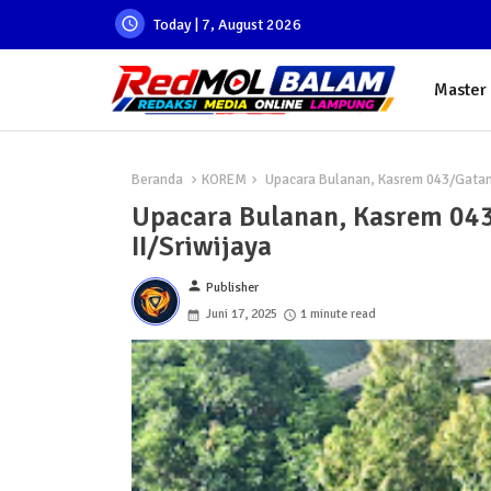
Today | 7, August 2026
Master
Beranda
KOREM
Upacara Bulanan, Kasrem 043/Gatam
Upacara Bulanan, Kasrem 0
II/Sriwijaya
person
Publisher
Juni 17, 2025
1 minute read