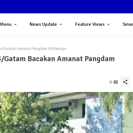
 Menu
News Update
Feature Views
Smar
 Bacakan Amanat Pangdam II/Sriwijaya
43/Gatam Bacakan Amanat Pangdam
share
0