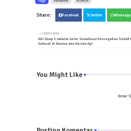
Tags
Headline
KOREM
Facebook
Twitter
Whatsapp
LEBIH LAMA
KAI Daop 1 Jakarta Gelar Sosialisasi Pencegahan Tindak
Seksual di Stasiun dan Kereta Api
You Might Like
Error:
T
Posting Komentar