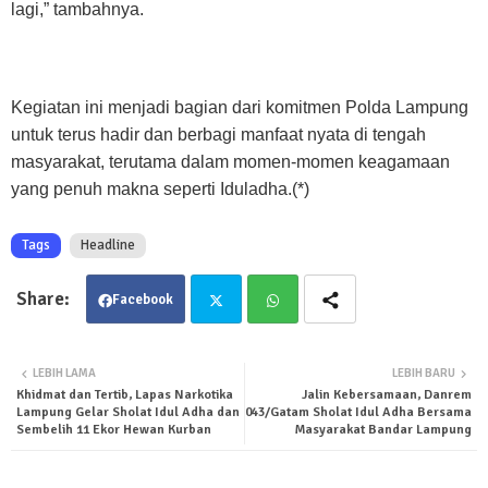
lagi,” tambahnya.
Kegiatan ini menjadi bagian dari komitmen Polda Lampung
untuk terus hadir dan berbagi manfaat nyata di tengah
masyarakat, terutama dalam momen-momen keagamaan
yang penuh makna seperti Iduladha.(*)
Tags
Headline
Facebook
Twit
Wha
LEBIH LAMA
LEBIH BARU
Khidmat dan Tertib, Lapas Narkotika
Jalin Kebersamaan, Danrem
ter
tsa
Lampung Gelar Sholat Idul Adha dan
043/Gatam Sholat Idul Adha Bersama
Sembelih 11 Ekor Hewan Kurban
Masyarakat Bandar Lampung
pp