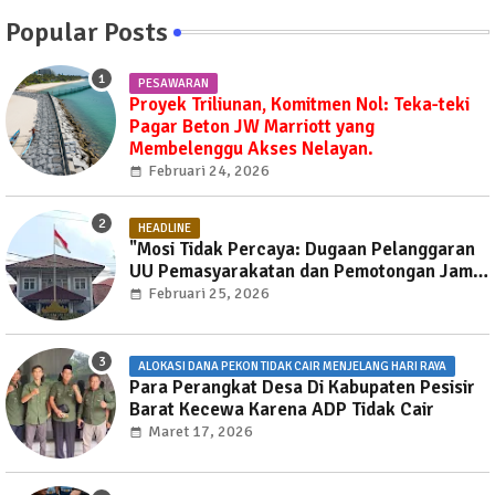
Popular Posts
PESAWARAN
Proyek Triliunan, Komitmen Nol: Teka-teki
Pagar Beton JW Marriott yang
Membelenggu Akses Nelayan.
Februari 24, 2026
HEADLINE
"Mosi Tidak Percaya: Dugaan Pelanggaran
UU Pemasyarakatan dan Pemotongan Jam
Layanan Publik di Rutan Way Huwi."
Februari 25, 2026
ALOKASI DANA PEKON TIDAK CAIR MENJELANG HARI RAYA
Para Perangkat Desa Di Kabupaten Pesisir
Barat Kecewa Karena ADP Tidak Cair
Maret 17, 2026