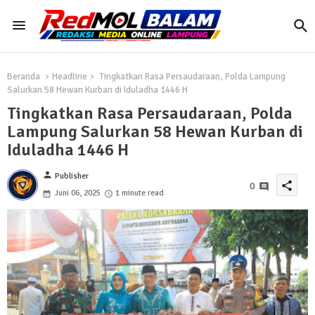
Beranda
Headline
Tingkatkan Rasa Persaudaraan, Polda Lampung
Salurkan 58 Hewan Kurban di Iduladha 1446 H
Tingkatkan Rasa Persaudaraan, Polda
Lampung Salurkan 58 Hewan Kurban di
Iduladha 1446 H
person
Publisher
share
0
Juni 06, 2025
1 minute read