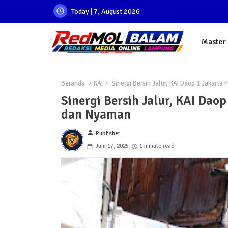
Today | 7, August 2026
Master
Beranda
KAI
Sinergi Bersih Jalur, KAI Daop 1 Jakart
Sinergi Bersih Jalur, KAI Dao
dan Nyaman
person
Publisher
Juni 17, 2025
1 minute read