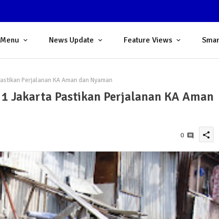
 Menu
News Update
Feature Views
Smar
a Pastikan Perjalanan KA Aman dan Nyaman
p 1 Jakarta Pastikan Perjalanan KA Aman
share
0