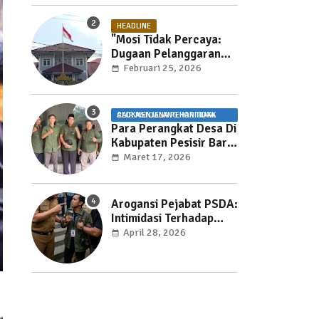
HEADLINE
"Mosi Tidak Percaya:
Dugaan Pelanggaran
UU Pemasyarakatan
Februari 25, 2026
dan Pemotongan Jam
Layanan Publik di Rutan
Way Huwi."
ALOKASI DANA PEKON TIDAK CAIR MENJELANG HARI RAYA
Para Perangkat Desa Di
Kabupaten Pesisir Barat
Kecewa Karena ADP
Maret 17, 2026
Tidak Cair
Arogansi Pejabat PSDA:
Intimidasi Terhadap
Jurnalis Mengancam
April 28, 2026
Kebebasan Pers