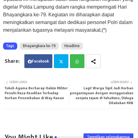
digelar Polda Lampung dalam rangka memperingati Hari
Bhayangkara ke-79. Kegiatan ini diharapkan dapat
meningkatkan semangat dan dedikasi personel Polri dalam
menjalankan tugasnya melayani masyarakat.(*)
Tags
Bhayangkara ke-79
Headline
Facebook
Twit
Wha
LEBIH LAMA
LEBIH BARU
Tokoh Agama Berharap Hakim Militer
Lagi! Warga Sipil Jadi Korban
ter
tsa
Penuhi Rasa Keadilan Terhadap
penganiayaan dengan menggunakan
Korban Penembakan di Way Kanan
senjata tajam di Yahukimo, Diduga
pp
Dilakukan KKB
You Might Like
Tampilkan selengkapnya