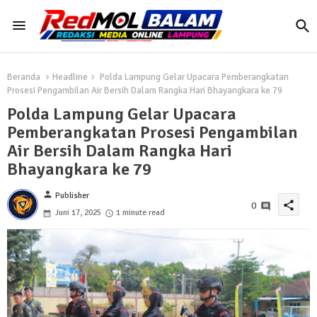
Beranda
Headline
Polda Lampung Gelar Upacara Pemberangkatan
Prosesi Pengambilan Air Bersih Dalam Rangka Hari Bhayangkara ke 79
Polda Lampung Gelar Upacara
Pemberangkatan Prosesi Pengambilan
Air Bersih Dalam Rangka Hari
Bhayangkara ke 79
person
Publisher
share
0
Juni 17, 2025
1 minute read