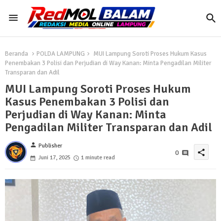
Beranda
POLDA LAMPUNG
MUI Lampung Soroti Proses Hukum Kasus
Penembakan 3 Polisi dan Perjudian di Way Kanan: Minta Pengadilan Militer
Transparan dan Adil
MUI Lampung Soroti Proses Hukum
Kasus Penembakan 3 Polisi dan
Perjudian di Way Kanan: Minta
Pengadilan Militer Transparan dan Adil
person
Publisher
share
0
Juni 17, 2025
1 minute read