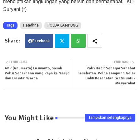
menciptakan lingkungan yang bersih dan bermartabat," KH
Suryani.(*)
Tags
Headline
POLDA LAMPUNG
Facebook
Twit
Wha
LEBIH LAMA
LEBIH BARU
AKP (Anumerta) Lusiyanto, Sosok
Polri Hadir Sebagai Sahabat
ter
tsa
Polisi Sederhana yang Rajin ke Masjid
Kesehatan: Polda Lampung Gelar
dan Dicintai Warga
Bakti Kesehatan Gratis untuk
pp
Masyarakat
You Might Like
Tampilkan selengkapnya