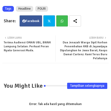
Tags
Headline
POLRI
Facebook
Twit
Wha
LEBIH LAMA
LEBIH BARU
Terima Audiensi OMAN UBL, BNNK
Dua Jenazah Warga Sipil Korban
ter
tsa
Lampung Selatan: Perkuat Peran
Penembakan KKB di Jayawijaya
Nyata Generasi Muda.
Dipulangkan ke Jawa Barat, Kaops
pp
Damai Cartenz: Kami Terus Buru
Pelakunya
You Might Like
Tampilkan selengkapnya
Error:
Tak ada hasil yang ditemukan