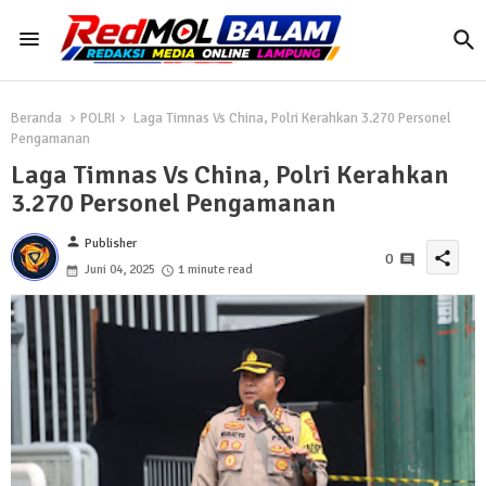
Beranda
POLRI
Laga Timnas Vs China, Polri Kerahkan 3.270 Personel
Pengamanan
Laga Timnas Vs China, Polri Kerahkan
3.270 Personel Pengamanan
person
Publisher
share
0
Juni 04, 2025
1 minute read