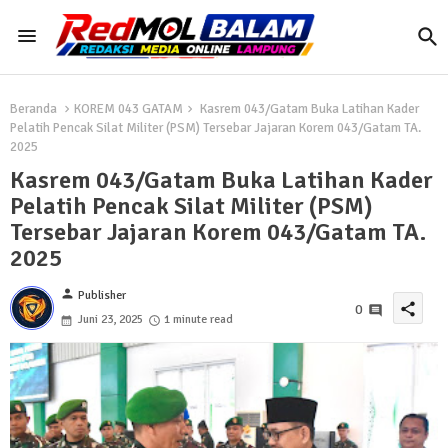
Beranda
KOREM 043 GATAM
Kasrem 043/Gatam Buka Latihan Kader
Pelatih Pencak Silat Militer (PSM) Tersebar Jajaran Korem 043/Gatam TA.
2025
Kasrem 043/Gatam Buka Latihan Kader
Pelatih Pencak Silat Militer (PSM)
Tersebar Jajaran Korem 043/Gatam TA.
2025
person
Publisher
share
0
Juni 23, 2025
1 minute read