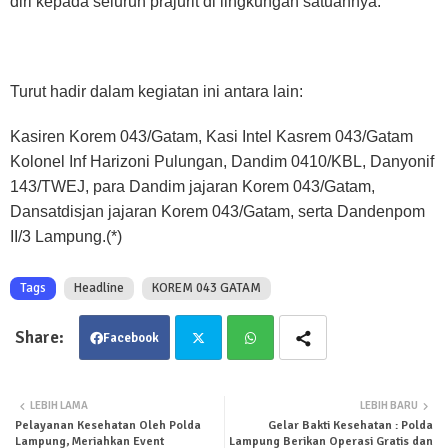
diri kepada seluruh prajurit di lingkungan satuannya.
Turut hadir dalam kegiatan ini antara lain:
Kasiren Korem 043/Gatam, Kasi Intel Kasrem 043/Gatam
Kolonel Inf Harizoni Pulungan, Dandim 0410/KBL, Danyonif
143/TWEJ, para Dandim jajaran Korem 043/Gatam,
Dansatdisjan jajaran Korem 043/Gatam, serta Dandenpom
II/3 Lampung.(*)
Tags
Headline
KOREM 043 GATAM
Facebook
Twit
Wha
LEBIH LAMA
LEBIH BARU
Pelayanan Kesehatan Oleh Polda
Gelar Bakti Kesehatan : Polda
ter
tsa
Lampung, Meriahkan Event
Lampung Berikan Operasi Gratis dan