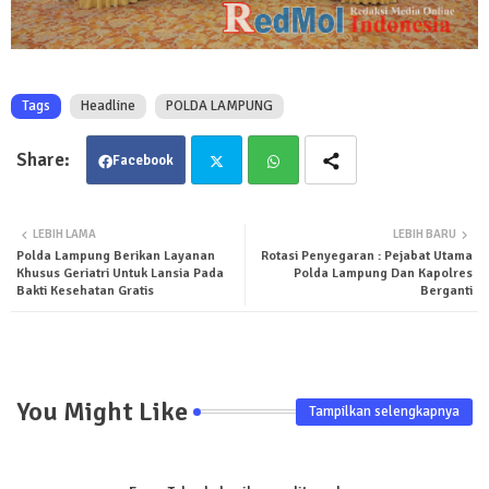
Tags
Headline
POLDA LAMPUNG
Facebook
Twit
Wha
LEBIH LAMA
LEBIH BARU
Polda Lampung Berikan Layanan
Rotasi Penyegaran : Pejabat Utama
ter
tsa
Khusus Geriatri Untuk Lansia Pada
Polda Lampung Dan Kapolres
Bakti Kesehatan Gratis
Berganti
pp
You Might Like
Tampilkan selengkapnya