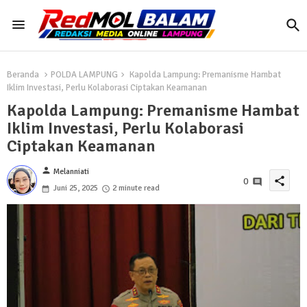
Beranda
POLDA LAMPUNG
Kapolda Lampung: Premanisme Hambat
Iklim Investasi, Perlu Kolaborasi Ciptakan Keamanan
Kapolda Lampung: Premanisme Hambat
Iklim Investasi, Perlu Kolaborasi
Ciptakan Keamanan
person
Melanniati
share
0
Juni 25, 2025
2 minute read