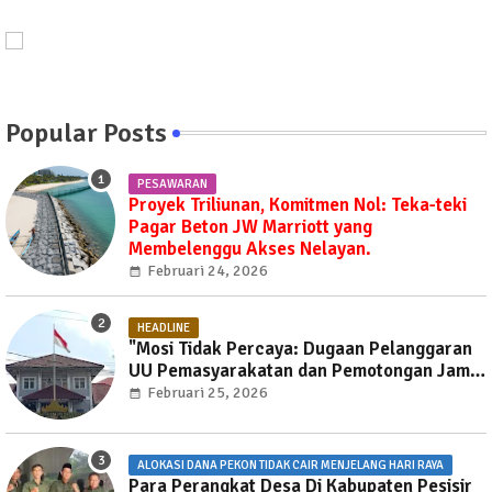
Popular Posts
PESAWARAN
Proyek Triliunan, Komitmen Nol: Teka-teki
Pagar Beton JW Marriott yang
Membelenggu Akses Nelayan.
Februari 24, 2026
HEADLINE
"Mosi Tidak Percaya: Dugaan Pelanggaran
UU Pemasyarakatan dan Pemotongan Jam
Layanan Publik di Rutan Way Huwi."
Februari 25, 2026
ALOKASI DANA PEKON TIDAK CAIR MENJELANG HARI RAYA
Para Perangkat Desa Di Kabupaten Pesisir