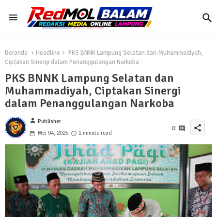
Beranda
Headline
PKS BNNK Lampung Selatan dan Muhammadiyah,
Ciptakan Sinergi dalam Penanggulangan Narkoba
PKS BNNK Lampung Selatan dan
Muhammadiyah, Ciptakan Sinergi
dalam Penanggulangan Narkoba
person
Publisher
share
0
Mei 04, 2025
1 minute read