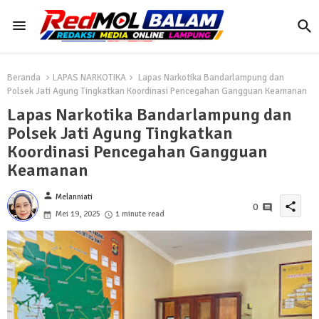
Beranda
LAPAS NARKOTIKA
Lapas Narkotika Bandarlampung dan
Polsek Jati Agung Tingkatkan Koordinasi Pencegahan Gangguan Keamanan
Lapas Narkotika Bandarlampung dan
Polsek Jati Agung Tingkatkan
Koordinasi Pencegahan Gangguan
Keamanan
person
Melanniati
share
0
Mei 19, 2025
1 minute read