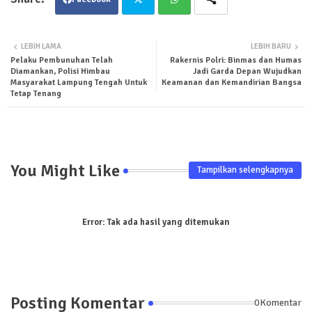
Twit
Wha
LEBIH LAMA
LEBIH BARU
Pelaku Pembunuhan Telah
Rakernis Polri: Binmas dan Humas
ter
tsa
Diamankan, Polisi Himbau
Jadi Garda Depan Wujudkan
Masyarakat Lampung Tengah Untuk
Keamanan dan Kemandirian Bangsa
pp
Tetap Tenang
You Might Like
Tampilkan selengkapnya
Error:
Tak ada hasil yang ditemukan
Posting Komentar
0Komentar