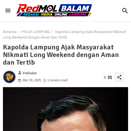
Beranda
POLDA LAMPUNG
Kapolda Lampung Ajak Masyarakat Nikmati
Long Weekend dengan Aman dan Tertib
Kapolda Lampung Ajak Masyarakat
Nikmati Long Weekend dengan Aman
dan Tertib
person
Publisher
share
0
Mei 30, 2025
1 minute read