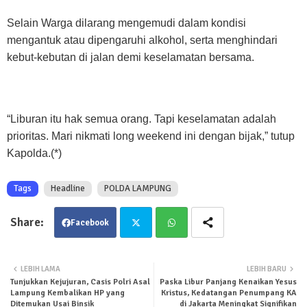
Selain Warga dilarang mengemudi dalam kondisi
mengantuk atau dipengaruhi alkohol, serta menghindari
kebut-kebutan di jalan demi keselamatan bersama.
“Liburan itu hak semua orang. Tapi keselamatan adalah
prioritas. Mari nikmati long weekend ini dengan bijak,” tutup
Kapolda.(*)
Tags
Headline
POLDA LAMPUNG
Facebook
Twit
Wha
LEBIH LAMA
LEBIH BARU
Tunjukkan Kejujuran, Casis Polri Asal
Paska Libur Panjang Kenaikan Yesus
ter
tsa
Lampung Kembalikan HP yang
Kristus, Kedatangan Penumpang KA
Ditemukan Usai Binsik
di Jakarta Meningkat Signifikan