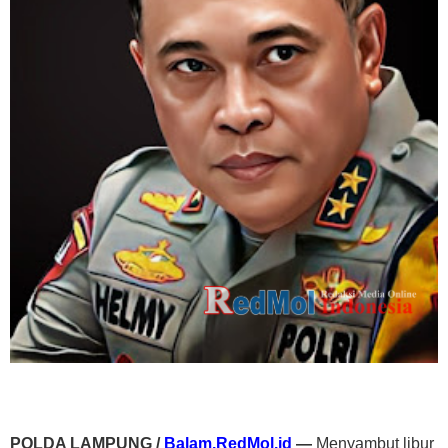
POLDA LAMPUNG /
Balam.RedMol.id
—
Menyambut libur