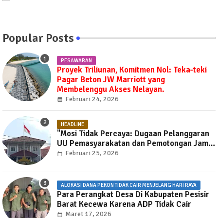
Popular Posts
PESAWARAN
Proyek Triliunan, Komitmen Nol: Teka-teki
Pagar Beton JW Marriott yang
Membelenggu Akses Nelayan.
Februari 24, 2026
HEADLINE
"Mosi Tidak Percaya: Dugaan Pelanggaran
UU Pemasyarakatan dan Pemotongan Jam
Layanan Publik di Rutan Way Huwi."
Februari 25, 2026
ALOKASI DANA PEKON TIDAK CAIR MENJELANG HARI RAYA
Para Perangkat Desa Di Kabupaten Pesisir
Barat Kecewa Karena ADP Tidak Cair
Maret 17, 2026