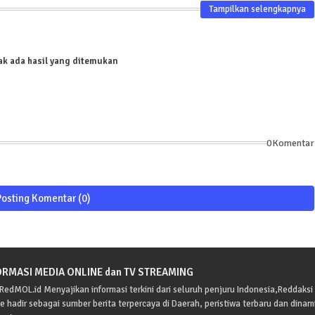
Tampilkan selengkapnya
ak ada hasil yang ditemukan
0Komentar
Posting Komentar (0)
ORMASI MEDIA ONLINE dan TV STREAMING
edMOL.id Menyajikan informasi terkini dari seluruh penjuru Indonesia,Reddaksi
e hadir sebagai sumber berita terpercaya di Daerah, peristiwa terbaru dan dinam