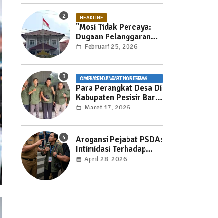
HEADLINE
"Mosi Tidak Percaya:
Dugaan Pelanggaran
UU Pemasyarakatan
Februari 25, 2026
dan Pemotongan Jam
Layanan Publik di Rutan
Way Huwi."
ALOKASI DANA PEKON TIDAK CAIR MENJELANG HARI RAYA
Para Perangkat Desa Di
Kabupaten Pesisir Barat
Kecewa Karena ADP
Maret 17, 2026
Tidak Cair
Arogansi Pejabat PSDA:
Intimidasi Terhadap
Jurnalis Mengancam
April 28, 2026
Kebebasan Pers