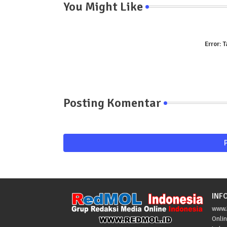
You Might Like
Error:
T
Posting Komentar
INF
www.R
Onlin