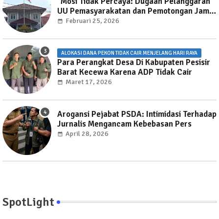
"Mosi Tidak Percaya: Dugaan Pelanggaran
UU Pemasyarakatan dan Pemotongan Jam
Layanan Publik di Rutan Way Huwi."
Februari 25, 2026
ALOKASI DANA PEKON TIDAK CAIR MENJELANG HARI RAYA
Para Perangkat Desa Di Kabupaten Pesisir
Barat Kecewa Karena ADP Tidak Cair
Maret 17, 2026
Arogansi Pejabat PSDA: Intimidasi Terhadap
Jurnalis Mengancam Kebebasan Pers
April 28, 2026
SpotLight