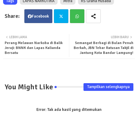
Tags
LAPAS NARKOTIKA
Mitra
RS Graha Husada
Facebook
Twit
Wha
LEBIH LAMA
LEBIH BARU
Perang Melawan Narkoba di Balik
Semangat Berbagi di Bulan Penuh
ter
tsa
Jeruji: BNNK dan Lapas Kalianda
Berkah, JBN Tebar Ratusan Takjil di
Bersatu
Jantung Kota Bandar Lampung!
pp
You Might Like
Tampilkan selengkapnya
Error:
Tak ada hasil yang ditemukan