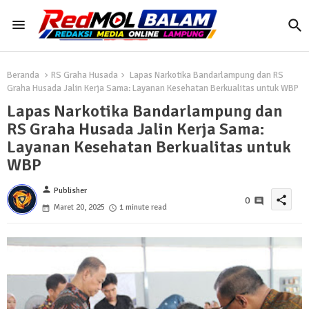
Beranda
RS Graha Husada
Lapas Narkotika Bandarlampung dan RS
Graha Husada Jalin Kerja Sama: Layanan Kesehatan Berkualitas untuk WBP
Lapas Narkotika Bandarlampung dan
RS Graha Husada Jalin Kerja Sama:
Layanan Kesehatan Berkualitas untuk
WBP
person
Publisher
share
0
Maret 20, 2025
1 minute read