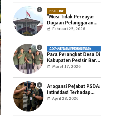
HEADLINE
"Mosi Tidak Percaya:
Dugaan Pelanggaran
UU Pemasyarakatan
Februari 25, 2026
dan Pemotongan Jam
Layanan Publik di Rutan
Way Huwi."
ALOKASI DANA PEKON TIDAK CAIR MENJELANG HARI RAYA
Para Perangkat Desa Di
Kabupaten Pesisir Barat
Kecewa Karena ADP
Maret 17, 2026
Tidak Cair
Arogansi Pejabat PSDA:
Intimidasi Terhadap
Jurnalis Mengancam
April 28, 2026
Kebebasan Pers