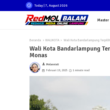
Today | 7, August 2026
Master
Beranda
WALIKOTA
Wali Kota Bandarlampung Terpilih
Wali Kota Bandarlampung Terp
Monas
person
Melanniati
Februari 19, 2025
1 minute read