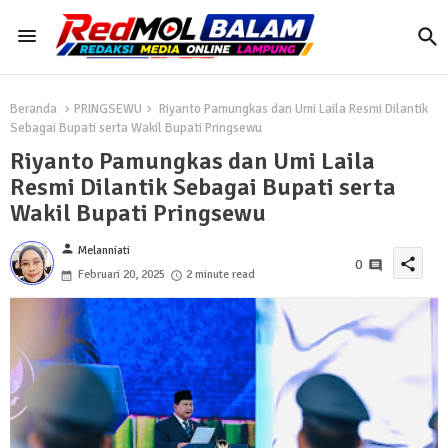
Beranda
PRINGSEWU
Riyanto Pamungkas dan Umi Laila Resmi Dilantik
Sebagai Bupati serta Wakil Bupati Pringsewu
Riyanto Pamungkas dan Umi Laila
Resmi Dilantik Sebagai Bupati serta
Wakil Bupati Pringsewu
person
Melanniati
share
0
Februari 20, 2025
2 minute read