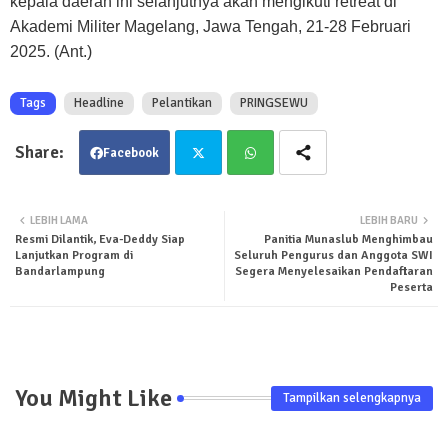
kepala daerah ini selanjutnya akan mengikuti retreat di
Akademi Militer Magelang, Jawa Tengah, 21-28 Februari
2025. (Ant.)
Tags
Headline
Pelantikan
PRINGSEWU
Facebook
Twit
Wha
LEBIH LAMA
LEBIH BARU
Resmi Dilantik, Eva-Deddy Siap
Panitia Munaslub Menghimbau
ter
tsa
Lanjutkan Program di
Seluruh Pengurus dan Anggota SWI
Bandarlampung
Segera Menyelesaikan Pendaftaran
pp
Peserta
You Might Like
Tampilkan selengkapnya