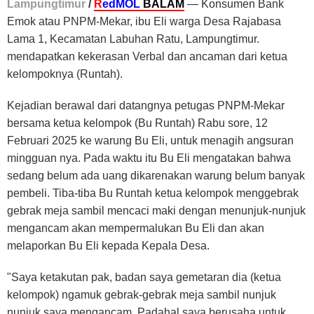
Lampungtimur
/
R
edMOL
BALAM
— Konsumen Bank
Emok atau PNPM-Mekar, ibu Eli warga Desa Rajabasa
Lama 1, Kecamatan Labuhan Ratu, Lampungtimur.
mendapatkan kekerasan Verbal dan ancaman dari ketua
kelompoknya (Runtah).
Kejadian berawal dari datangnya petugas PNPM-Mekar
bersama ketua kelompok (Bu Runtah) Rabu sore, 12
Februari 2025 ke warung Bu Eli, untuk menagih angsuran
mingguan nya. Pada waktu itu Bu Eli mengatakan bahwa
sedang belum ada uang dikarenakan warung belum banyak
pembeli. Tiba-tiba Bu Runtah ketua kelompok menggebrak
gebrak meja sambil mencaci maki dengan menunjuk-nunjuk
mengancam akan mempermalukan Bu Eli dan akan
melaporkan Bu Eli kepada Kepala Desa.
"Saya ketakutan pak, badan saya gemetaran dia (ketua
kelompok) ngamuk gebrak-gebrak meja sambil nunjuk
nunjuk saya mengancam, Padahal saya berusaha untuk