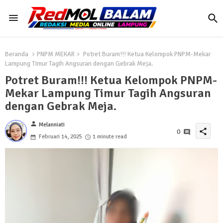
Beranda
PNPM MEKAR
Potret Buram!!! Ketua Kelompok PNPM-Mekar
Lampung Timur Tagih Angsuran dengan Gebrak Meja.
Potret Buram!!! Ketua Kelompok PNPM-
Mekar Lampung Timur Tagih Angsuran
dengan Gebrak Meja.
person
Melanniati
share
0
Februari 14, 2025
1 minute read